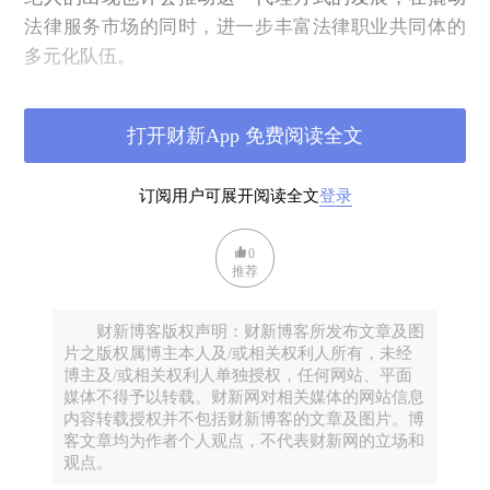
法律服务市场的同时，进一步丰富法律职业共同体的
多元化队伍。
回顾历史，新生事物在诞生初期往往伴随着争议和质
疑，甚至被视为异端而遭受打压，需要足够的时间积
打开财新App 免费阅读全文
累与自身调整才最终获得承认。法务经纪人就像《X战
警》里的变种人，又或是电商市场里拼杀出来的拼多
订阅用户可展开阅读全文
登录
多，虽然看起来衣着褴褛，不合时宜，却终争得一席
之地。
0
推荐
当然，法务经纪人制度仍需要进一步规范，甚至“法务
经纪人”的称谓都值得继续商榷。有关法务经纪人的准
财新博客版权声明：财新博客所发布文章及图
入条件、职业规范及奖惩机制也亟待统一和明确。
片之版权属博主本人及/或相关权利人所有，未经
博主及/或相关权利人单独授权，任何网站、平面
法务经纪人的未来出路会怎样？对满足多层次法律服
媒体不得予以转载。财新网对相关媒体的网站信息
务需要以及推动法治进步来说，也许规范比取缔更有
内容转载授权并不包括财新博客的文章及图片。博
意义。
客文章均为作者个人观点，不代表财新网的立场和
观点。